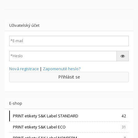
Uživatelský účet
Nová registrace
|
Zapomenuté heslo?
Přihlásit se
E-shop
PRINT etikety S&K Label STANDARD
42
PRINT etikety S&K Label ECO
31
PRINT etikety S&K Label NONPERM
8