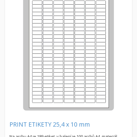
PRINT ETIKETY 25,4 x 10 mm
Na archu A4 je 189 etiket, v balení je 100 archů A4, materiál