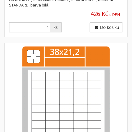
STANDARD, barva bílá.
426 Kč
s DPH
ks
Do košíku