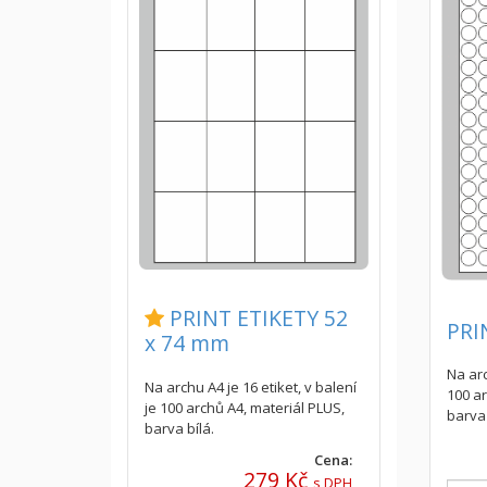
PRINT ETIKETY 52
PRI
x 74 mm
Na arc
Na archu A4 je 16 etiket, v balení
100 a
je 100 archů A4, materiál PLUS,
barva 
barva bílá.
Cena:
279 Kč
s DPH