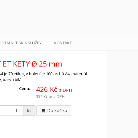
IGITÁLNÍ TISK A SLUŽBY
KONTAKT
T ETIKETY Ø 25 mm
4 je 70 etiket, v balení je 100 archů A4, materiál
 barva bílá.
426 Kč
Cena:
s DPH
352 Kč
bez DPH
ks
Do košíku