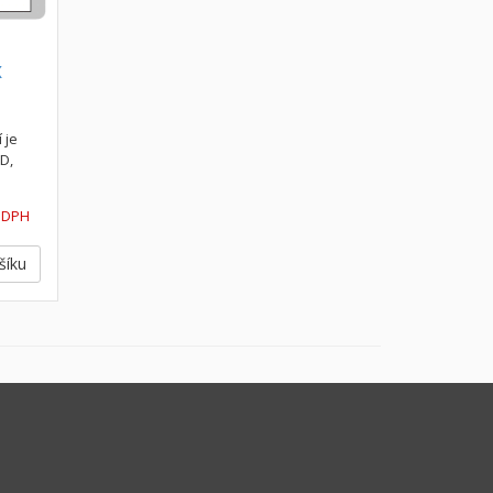
x
 je
D,
 DPH
šíku