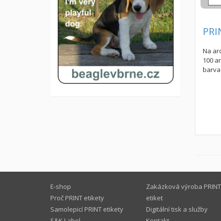
PRI
Na arc
100 a
barva 
E-shop
Zakázková výroba PRINT
Proč PRINT etikety
etiket
Samolepicí PRINT etikety
Digitální tisk a služby
S&K Label
Kontakt