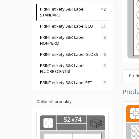
PRINT etikety S&K Label
42
STANDARD
PRINT etikety S&K Label ECO
31
PRINT etikety S&K Label
8
NONPERM
PRINT etikety S&K Label GLOSS
6
PRINT etikety S&K Label
3
FLUORESCENTNÍ
Produ
PRINT etikety S&K Label PET
9
Produ
Oblíbené produkty