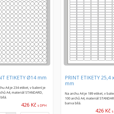
NT ETIKETY Ø14 mm
PRINT ETIKETY 25,4 
mm
hu A4 je 234 etiket, v balení je
rchů A4, materiál STANDARD,
Na archu A4 je 189 etiket, v bale
bílá.
100 archů A4, materiál STANDAR
barva bílá.
426 Kč
s DPH
426 Kč
s