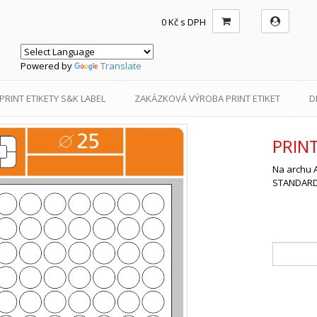
0 Kč s DPH
Powered by
Translate
PRINT ETIKETY S&K LABEL
ZAKÁZKOVÁ VÝROBA PRINT ETIKET
D
PRIN
Na archu A
STANDARD,