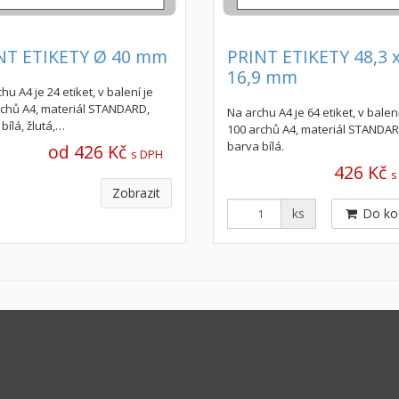
NT ETIKETY Ø 40 mm
PRINT ETIKETY 48,3 
16,9 mm
hu A4 je 24 etiket, v balení je
rchů A4, materiál STANDARD,
Na archu A4 je 64 etiket, v balení
bílá, žlutá,…
100 archů A4, materiál STANDAR
barva bílá.
od 426 Kč
s DPH
426 Kč
s
Zobrazit
ks
Do ko