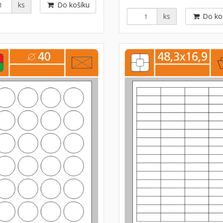
ks
Do košíku
ks
Do ko