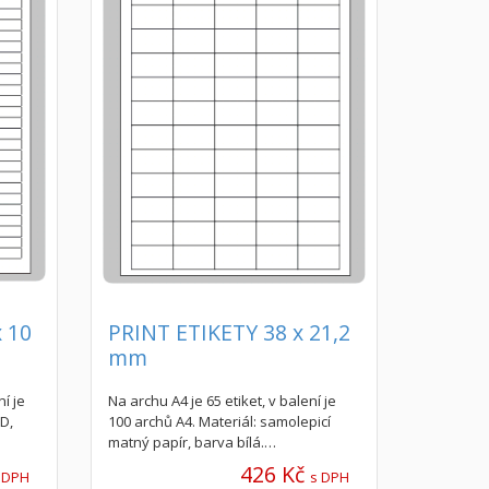
x 10
PRINT ETIKETY 38 x 21,2
mm
ní je
Na archu A4 je 65 etiket, v balení je
D,
100 archů A4. Materiál: samolepicí
matný papír, barva bílá.…
426 Kč
 DPH
s DPH