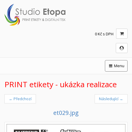
0 Kč s DPH
Menu
PRINT etikety - ukázka realizace
← Předchozí
Následující →
et029.jpg