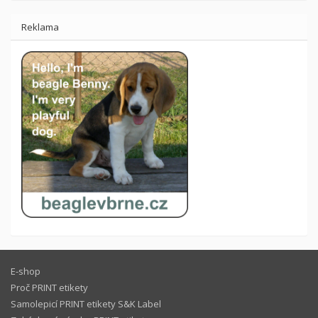
Reklama
E-shop
Proč PRINT etikety
Samolepicí PRINT etikety S&K Label