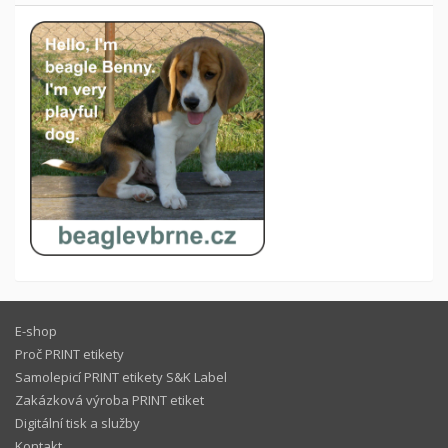
E-shop
Proč PRINT etikety
Samolepicí PRINT etikety S&K Label
Zakázková výroba PRINT etiket
Digitální tisk a služby
Kontakt