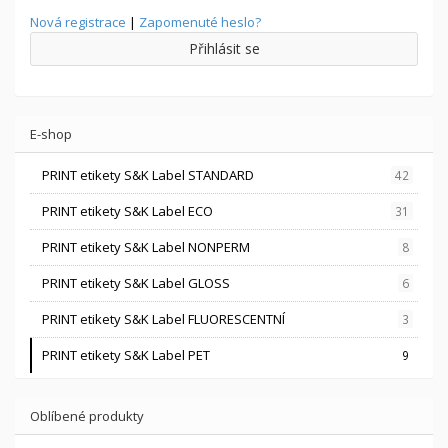
Nová registrace
|
Zapomenuté heslo?
Přihlásit se
E-shop
PRINT etikety S&K Label STANDARD
42
PRINT etikety S&K Label ECO
31
PRINT etikety S&K Label NONPERM
8
PRINT etikety S&K Label GLOSS
6
PRINT etikety S&K Label FLUORESCENTNÍ
3
PRINT etikety S&K Label PET
9
Oblíbené produkty