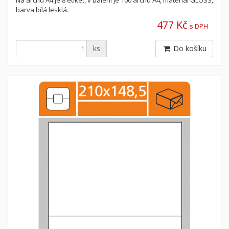
Na archu A4 je 8 etiket, v balení je 100 archů A4, materiál GLOSS,
barva bílá lesklá.
477 Kč
s DPH
ks
Do košíku