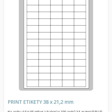
PRINT ETIKETY 38 x 21,2 mm
Na archu A4 je 65 etiket, v balení je 100 archů A4, materiál PLUS,