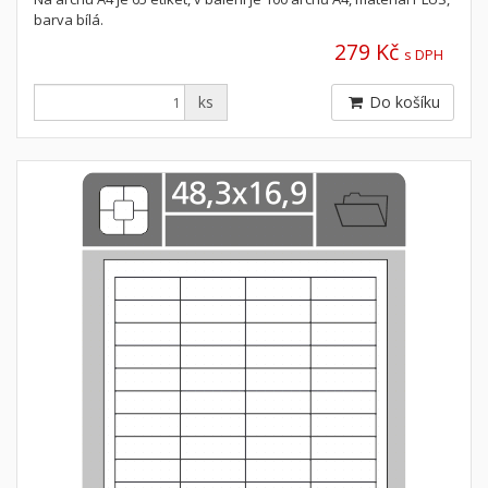
barva bílá.
279 Kč
s DPH
ks
Do košíku