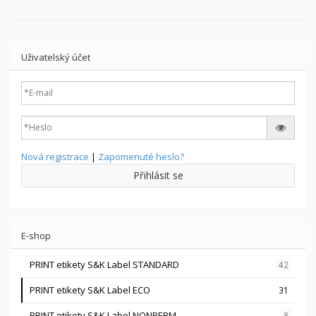
Uživatelský účet
Nová registrace
|
Zapomenuté heslo?
Přihlásit se
E-shop
PRINT etikety S&K Label STANDARD
42
PRINT etikety S&K Label ECO
31
PRINT etikety S&K Label NONPERM
8